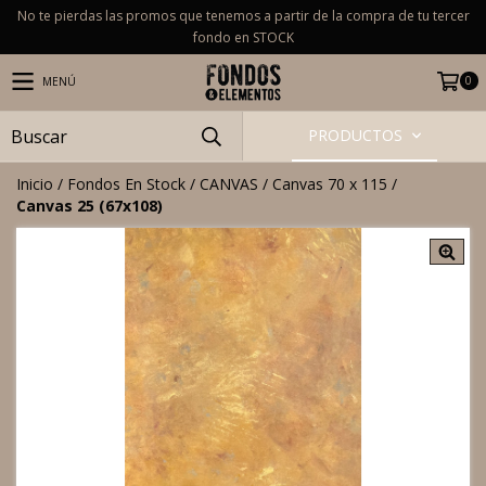
No te pierdas las promos que tenemos a partir de la compra de tu tercer
fondo en STOCK
0
MENÚ
PRODUCTOS
Inicio
/
Fondos En Stock
/
CANVAS
/
Canvas 70 x 115
/
Canvas 25 (67x108)