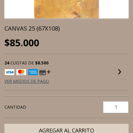
CANVAS 25 (67X108)
$85.000
24
CUOTAS DE
$8.500
VER MEDIOS DE PAGO
CANTIDAD