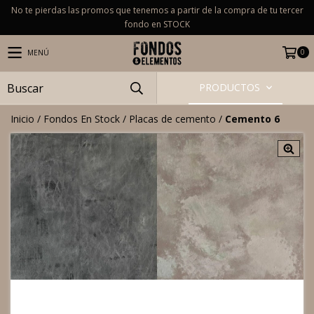
No te pierdas las promos que tenemos a partir de la compra de tu tercer
fondo en STOCK
0
MENÚ
PRODUCTOS
Inicio
/
Fondos En Stock
/
Placas de cemento
/
Cemento 6